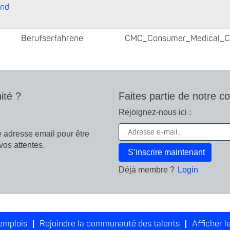
and
Berufserfahrene
CMC_Consumer_Medical_C
ité ?
Faites partie de notre 
Rejoignez-nous ici :
e adresse email pour être
pondant à vos attentes.
Déjà membre ?
Login
!
 emplois
Rejoindre la communauté des talents
Afficher le