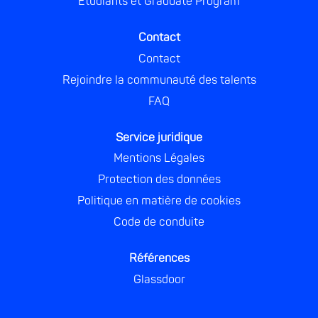
Etudiants et Graduate Program
n
n
n
n
g
g
g
g
l
l
l
l
Contact
e
e
e
e
t
t
t
t
Contact
.
.
.
.
Rejoindre la communauté des talents
FAQ
Service juridique
Mentions Légales
Protection des données
Politique en matière de cookies
Code de conduite
Références
Glassdoor