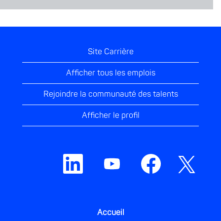
Site Carrière
Afficher tous les emplois
Rejoindre la communauté des talents
Afficher le profil
S
S
S
S
’
’
’
’
o
o
o
o
u
u
u
u
v
v
v
v
r
r
r
r
e
e
e
e
d
d
d
Accueil
d
a
a
a