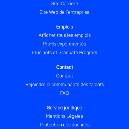
a
n
n
n
Site Carrière
n
s
s
s
s
Site Web de l’entreprise
u
u
u
u
n
n
n
n
n
n
n
n
o
o
o
Emplois
o
u
u
u
u
v
v
v
Afficher tous les emplois
v
e
e
e
e
Profils expérimentés
l
l
l
l
o
o
o
o
Etudiants et Graduate Program
n
n
n
n
g
g
g
g
l
l
l
l
Contact
e
e
e
e
t
t
t
t
Contact
.
.
.
.
Rejoindre la communauté des talents
FAQ
Service juridique
Mentions Légales
Protection des données