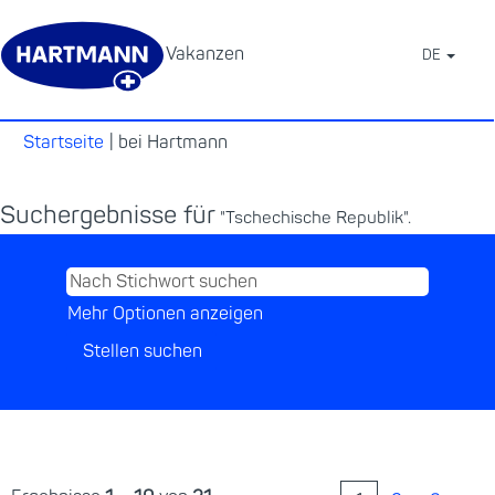
Vakanzen
DE
⠀
(aktuelle
Startseite
|
bei Hartmann
Seite)
Suchergebnisse für
"Tschechische Republik".
Mehr Optionen anzeigen