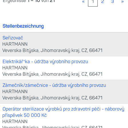
Ergebnisse
1 – 10
von
21
«
1
2
3
»
Stellenbezeichnung
Seřizovač
HARTMANN
Veverska Bitýska, Jihomoravský kraj, CZ, 66471
Elektrikář*ka - údržba výrobního provozu
HARTMANN
Veverska Bitýska, Jihomoravský kraj, CZ, 66471
Zámečník/zámečnice - údržba výrobního provozu
HARTMANN
Veverska Bitýska, Jihomoravský kraj, CZ, 66471
Operátor sterilizace výrobků pro zdravotní péči - náborový
příspěvek 50 000 Kč
HARTMANN