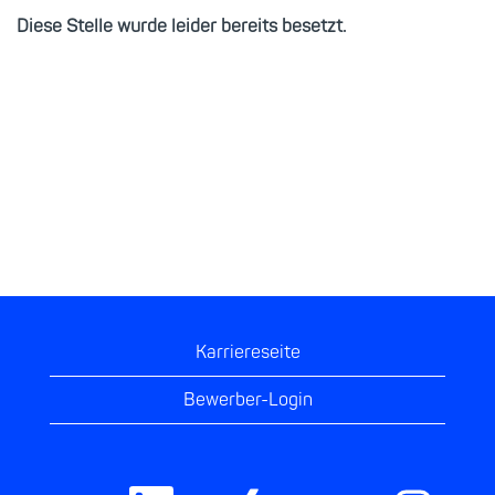
Diese Stelle wurde leider bereits besetzt.
Karriereseite
Bewerber-Login
W
W
W
W