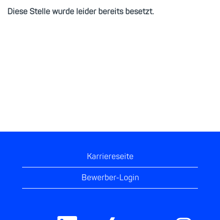
Diese Stelle wurde leider bereits besetzt.
Karriereseite
Bewerber-Login
W
W
W
W