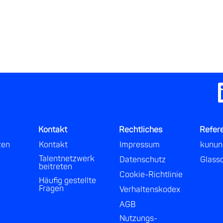
W
i
r
d
a
u
Kontakt
Rechtliches
Refer
f
e
zen
Kontakt
Impressum
kunun
i
n
Talentnetzwerk
Datenschutz
Glass
e
beitreten
r
Cookie-Richtlinie
n
Häufig gestellte
e
Fragen
Verhaltenskodex
u
e
AGB
n
Nutzungs-
R