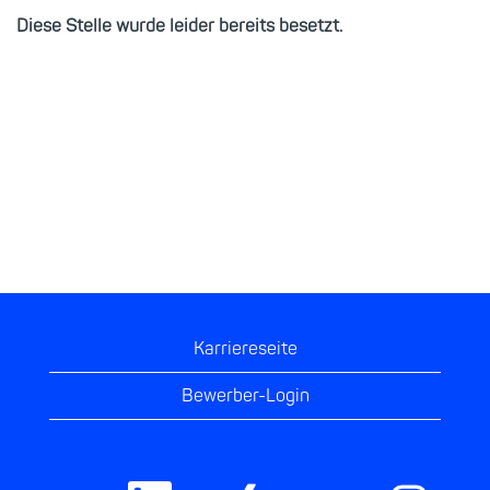
Diese Stelle wurde leider bereits besetzt.
Karriereseite
Bewerber-Login
W
W
W
W