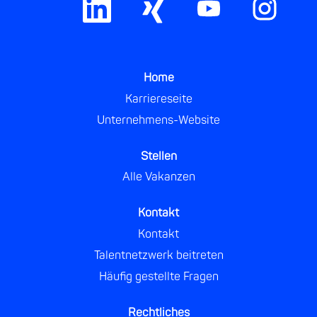
i
i
i
i
r
r
r
r
d
d
d
d
a
a
a
a
u
u
u
u
f
f
f
f
e
e
e
e
Home
i
i
i
i
n
n
n
n
Karriereseite
e
e
e
e
Unternehmens-Website
r
r
r
r
n
n
n
n
e
e
e
e
u
u
u
u
Stellen
e
e
e
e
Alle Vakanzen
n
n
n
n
R
R
R
R
e
e
e
e
g
g
g
g
Kontakt
i
i
i
i
Kontakt
s
s
s
s
t
t
t
t
Talentnetzwerk beitreten
e
e
e
e
r
r
r
r
Häufig gestellte Fragen
k
k
k
k
a
a
a
a
r
r
r
r
Rechtliches
t
t
t
t