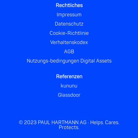
r
r
r
r
Rechtliches
t
t
t
t
e
e
e
e
Impressum
g
g
g
g
e
e
e
e
Datenschutz
ö
ö
ö
ö
f
f
f
f
Cookie-Richtlinie
f
f
f
f
n
n
n
n
Verhaltenskodex
e
e
e
e
t
t
t
t
AGB
.
.
.
.
Nutzungs-bedingungen Digital Assets
Referenzen
kununu
Glassdoor
© 2023 PAUL HARTMANN AG · Helps. Cares.
Protects.