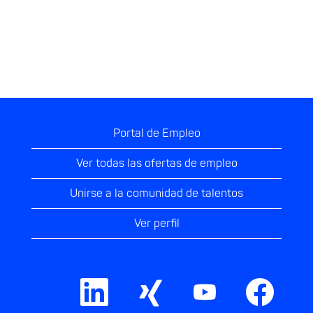
Portal de Empleo
Ver todas las ofertas de empleo
Unirse a la comunidad de talentos
Ver perfil
S
S
S
S
e
e
e
e
a
a
a
a