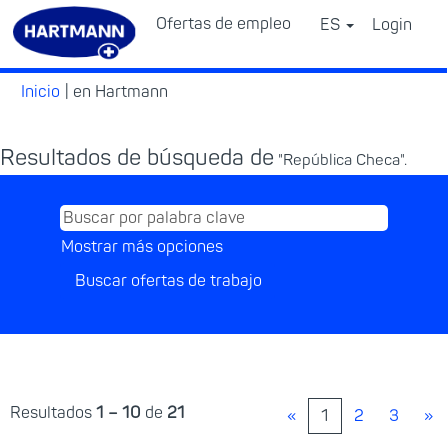
Ofertas de empleo
ES
Login
⠀
(página
Inicio
|
en Hartmann
actual)
Resultados de búsqueda de
"República Checa".
Mostrar más opciones
Resultados
1 – 10
de
21
«
1
2
3
»