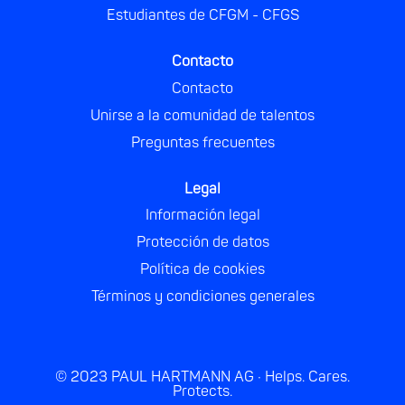
ñ
ñ
ñ
ñ
Estudiantes de CFGM - CFGS
a
a
a
a
.
.
.
.
Contacto
Contacto
Unirse a la comunidad de talentos
Preguntas frecuentes
Legal
Información legal
Protección de datos
Política de cookies
Términos y condiciones generales
© 2023 PAUL HARTMANN AG · Helps. Cares.
Protects.