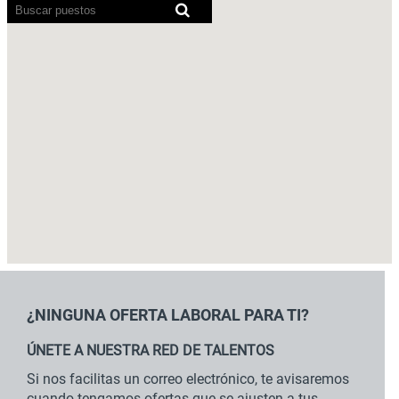
Los
lectores
de
pantalla
no
pueden
leer
el
siguiente
mapa
con
opción
de
búsqueda.
¿NINGUNA OFERTA LABORAL PARA TI?
ÚNETE A NUESTRA RED DE TALENTOS
Si nos facilitas un correo electrónico, te avisaremos
cuando tengamos ofertas que se ajusten a tus