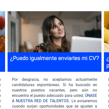
¿Puedo igualmente enviarles mi CV?
¿
⠀ ⠀ ⠀ ⠀ ⠀ ⠀ ⠀ ⠀
p
o
Por desgracia, no aceptamos actualmente
o
candidaturas espontáneas. Si ha buscado en
s
nuestros puestos vacantes, pero aún no
e
encuentra el puesto adecuado para usted,
ÚNASE
e
A NUESTRA RED DE TALENTOS
. Le avisaremos
o
cuando surjan oportunidades que se ajusten a