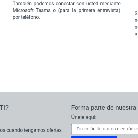
También podemos conectar con usted mediante
Microsoft Teams o (para la primera entrevista)
S
por teléfono.
n
n
i
TI?
Forma parte de nuest
Únete aquí:
remos cuando tengamos ofertas