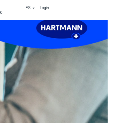
ES
Login
⠀
eo