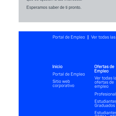
Esperamos saber de ti pronto.
Portal de Empleo
Ver todas la
Inicio
Ofertas de
Empleo
Portal de Empleo
Ver todas l
Sitio web
ofertas de
corporativo
empleo
Profesiona
Estudiante
Graduados
Estudiante