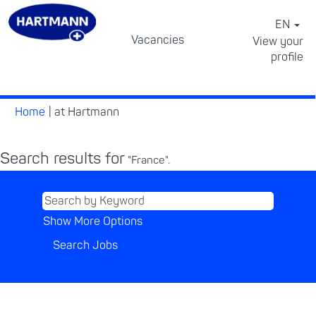
EN
Vacancies
View your
profile
⠀
(current
Home
|
at Hartmann
page)
Search results for
"France".
Show More Options