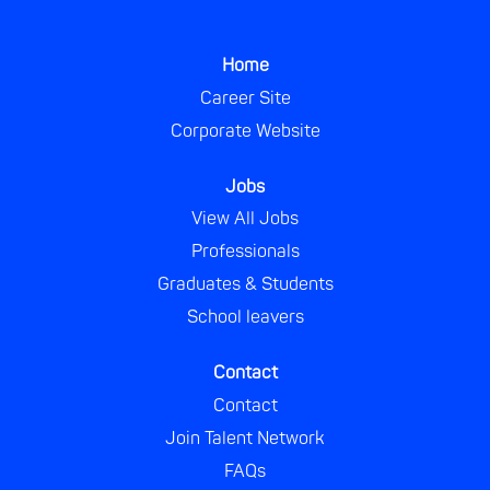
s
s
s
s
i
i
i
i
n
n
n
n
a
a
a
a
Home
n
n
n
n
e
e
e
e
Career Site
w
w
w
w
Corporate Website
t
t
t
t
a
a
a
a
b
b
b
b
.
.
.
.
Jobs
View All Jobs
Professionals
Graduates & Students
School leavers
Contact
Contact
Join Talent Network
FAQs