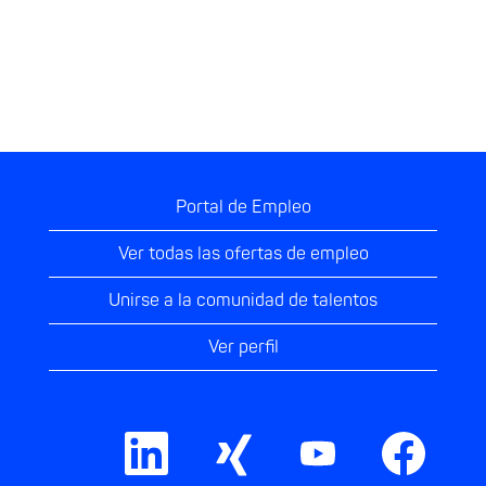
Portal de Empleo
Ver todas las ofertas de empleo
Unirse a la comunidad de talentos
Ver perfil
S
S
S
S
e
e
e
e
a
a
a
a