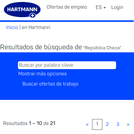
Ofertas de empleo
ES
Login
⠀
(página
Inicio
|
en Hartmann
actual)
Resultados de búsqueda de
"República Checa".
Mostrar más opciones
Resultados
1 – 10
de
21
«
1
2
3
»