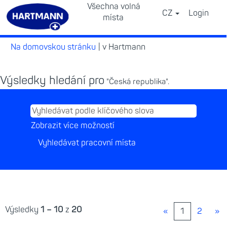
Všechna volná
CZ
Login
⠀
místa
(aktuální
Na domovskou stránku
|
v Hartmann
strana)
Výsledky hledání pro
"Česká republika".
Zobrazit více možností
Výsledky
1 – 10
z
20
«
1
2
»