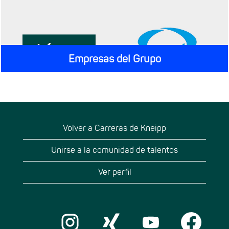
Empresas del Grupo
Volver a Carreras de Kneipp
Unirse a la comunidad de talentos
Ver perfil
S
S
S
S
e
e
e
e