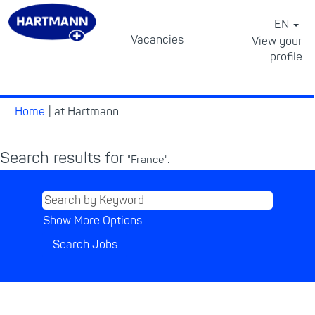
EN
Vacancies
View your
profile
⠀
(current
Home
|
at Hartmann
page)
Search results for
"France".
Show More Options