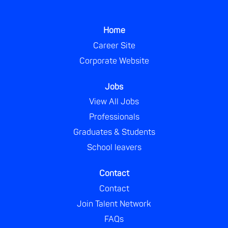
s
s
s
s
i
i
i
i
n
n
n
n
a
a
a
a
Home
n
n
n
n
e
e
e
e
Career Site
w
w
w
w
Corporate Website
t
t
t
t
a
a
a
a
b
b
b
b
.
.
.
.
Jobs
View All Jobs
Professionals
Graduates & Students
School leavers
Contact
Contact
Join Talent Network
FAQs