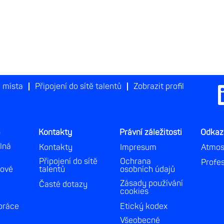
 místa
Připojení do sítě talentů
Zobrazit profil
O
t
e
v
ř
e
a
Kontakty
Právní záležitosti
Odkaz
s
e
lná
Kontakty
Impresum
Atmos
n
a
Připojení do sítě
Ochrana
Profes
n
lové
talentů
osobních údajů
o
v
Zásady používání
Časté dotazy
é
cookies
k
práce
Etický kodex
a
r
Všeobecné
t