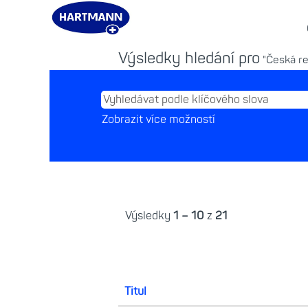
Na domovskou stránku
|
v Hartma
Výsledky hledání pro
"Česká re
Zobrazit více možností
Výsledky
1 – 10
z
21
Titul