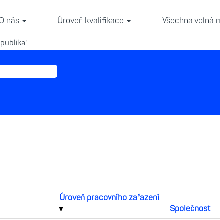
(aktuální
nn
strana)
O nás
Úroveň kvalifikace
Všechna volná 
publika".
Úroveň pracovního zařazení
Společnost