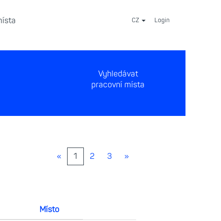
místa
CZ
Login
⠀
«
1
2
3
»
Místo