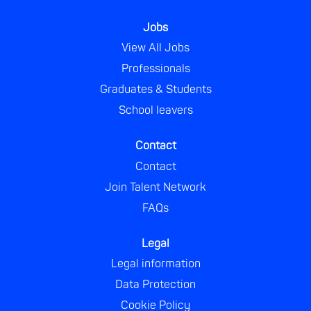
a
a
a
a
b
b
b
b
.
.
.
.
Jobs
View All Jobs
Professionals
Graduates & Students
School leavers
Contact
Contact
Join Talent Network
FAQs
Legal
Legal information
Data Protection
Cookie Policy