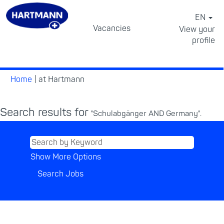
EN
Vacancies
View your
profile
⠀
(current
Home
|
at Hartmann
page)
Search results for
"Schulabgänger AND Germany".
Show More Options