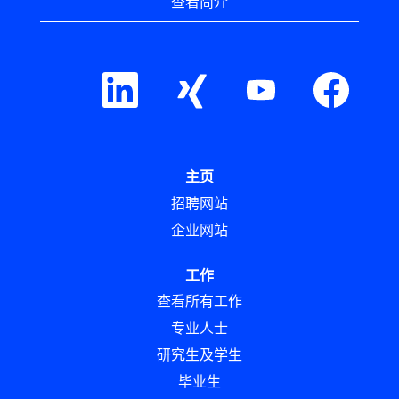
查看简介
在
在
在
在
新
新
新
新
选
选
选
选
项
项
项
项
卡
卡
卡
卡
中
中
中
中
打
打
打
打
开
开
开
开
主页
。
。
。
。
招聘网站
企业网站
工作
查看所有工作
专业人士
研究生及学生
毕业生