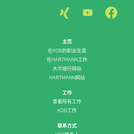
在
在
在
新
新
新
选
选
选
项
项
项
卡
卡
卡
中
中
中
打
打
打
开
开
开
主页
。
。
。
在KOB的职业生涯
在HARTMANN工作
大华银行网站
HARTMANN网站
工作
查看所有工作
KOB工作
联系方式