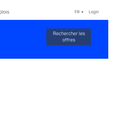
plois
FR
Login
⠀