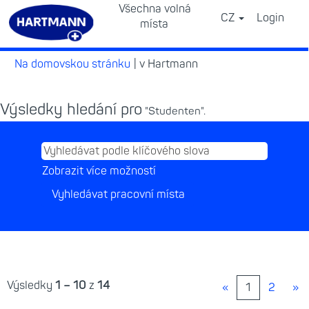
Všechna volná
CZ
Login
⠀
místa
(aktuální
Na domovskou stránku
|
v Hartmann
strana)
Výsledky hledání pro
"Studenten".
Zobrazit více možností
Výsledky
1 – 10
z
14
«
1
2
»