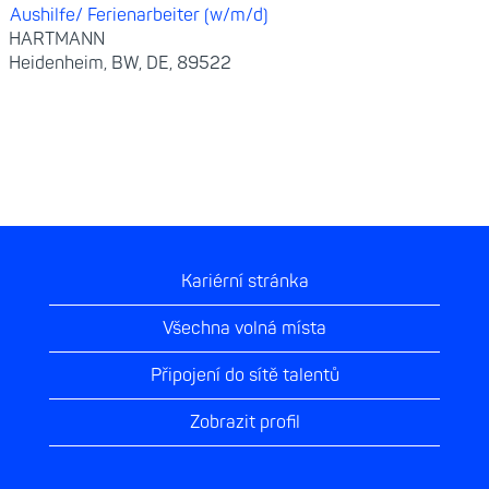
Aushilfe/ Ferienarbeiter (w/m/d)
HARTMANN
Heidenheim, BW, DE, 89522
Kariérní stránka
Všechna volná místa
Připojení do sítě talentů
Zobrazit profil