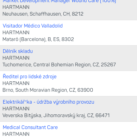
Market Development Manager Wound Care (100%)
HARTMANN
Neuhausen, Schaffhausen, CH, 8212
Visitador Médico Valladolid
HARTMANN
Mataró (Barcelona), B, ES, 8302
Dělník skladu
HARTMANN
Tuchomerice, Central Bohemian Region, CZ, 25267
Ředitel pro lidské zdroje
HARTMANN
Brno, South Moravian Region, CZ, 63900
Elektrikář*ka - údržba výrobního provozu
HARTMANN
Veverska Bitýska, Jihomoravský kraj, CZ, 66471
Medical Consultant Care
HARTMANN