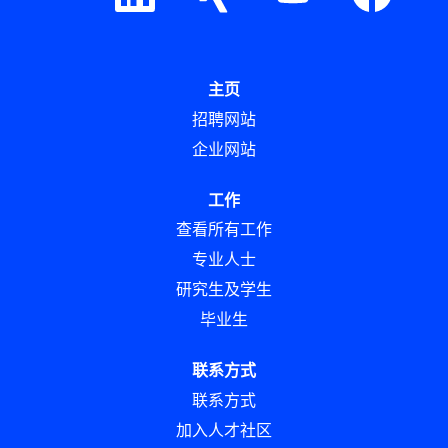
选
选
选
选
项
项
项
项
卡
卡
卡
卡
中
中
中
中
打
打
打
打
开
开
开
开
主页
。
。
。
。
招聘网站
企业网站
工作
查看所有工作
专业人士
研究生及学生
毕业生
联系方式
联系方式
加入人才社区