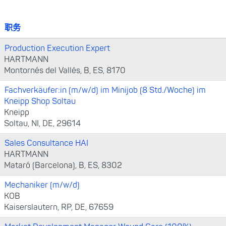
职务
Production Execution Expert
HARTMANN
Montornés del Vallés, B, ES, 8170
Fachverkäufer:in (m/w/d) im Minijob (8 Std./Woche) im
Kneipp Shop Soltau
Kneipp
Soltau, NI, DE, 29614
Sales Consultance HAI
HARTMANN
Mataró (Barcelona), B, ES, 8302
Mechaniker (m/w/d)
KOB
Kaiserslautern, RP, DE, 67659