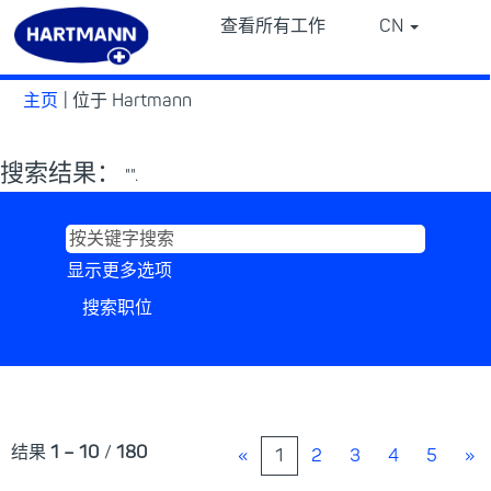
查看所有工作
CN
⠀
⠀
（当
主页
|
位于 Hartmann
前
页
搜索结果：
面）
"".
显示更多选项
结果
1 – 10
/
180
«
1
2
3
4
5
»