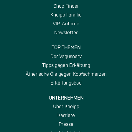
g
g
g
Shop Finder
e
e
e
ö
ö
ö
Kneipp Familie
f
f
f
f
f
f
VIP-Autoren
n
n
n
e
e
e
Newsletter
t
t
t
.
.
.
TOP THEMEN
Der Vagusnerv
Tipps gegen Erkältung
Ätherische Öle gegen Kopfschmerzen
Erkältungsbad
UNTERNEHMEN
Über Kneipp
Karriere
Presse