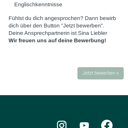
Englischkenntnisse
Fühlst du dich angesprochen? Dann bewirb
dich über den Button "Jetzt bewerben".
Deine Ansprechpartnerin ist Sina Liebler
Wir freuen uns auf deine Bewerbung!
Jetzt bewerben »
W
W
W
i
i
i