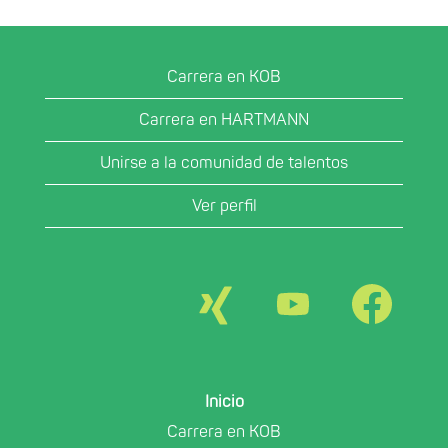
Carrera en KOB
Carrera en HARTMANN
Unirse a la comunidad de talentos
Ver perfil
S
S
S
e
e
e
a
a
a
b
b
b
r
r
r
e
e
e
e
e
e
n
n
n
Inicio
u
u
u
n
n
n
Carrera en KOB
a
a
a