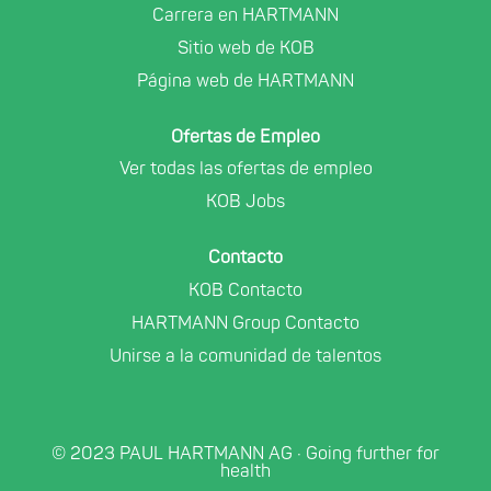
Carrera en HARTMANN
n
n
n
u
u
u
Sitio web de KOB
e
e
e
v
v
v
Página web de HARTMANN
a
a
a
p
p
p
e
e
e
Ofertas de Empleo
s
s
s
t
t
t
Ver todas las ofertas de empleo
a
a
a
ñ
ñ
ñ
KOB Jobs
a
a
a
.
.
.
Contacto
KOB Contacto
HARTMANN Group Contacto
Unirse a la comunidad de talentos
© 2023 PAUL HARTMANN AG · Going further for
health