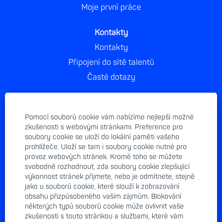
Moje první práce
Kontakty
Kontakty
Připojení do sítě talentů
Časté dotazy
Právní záležitosti
Impresum
Pomocí souborů cookie vám nabízíme nejlepší možné
zkušenosti s webovými stránkami. Preference pro
Ochrana osobních údajů
soubory cookie se uloží do lokální paměti vašeho
Zásady používání cookies
prohlížeče. Uloží se tam i soubory cookie nutné pro
provoz webových stránek. Kromě toho se můžete
Etický kodex
svobodně rozhodnout, zda soubory cookie zlepšující
Všeobecné obchodní podmínky
výkonnost stránek přijmete, nebo je odmítnete, stejně
jako u souborů cookie, které slouží k zobrazování
obsahu přizpůsobeného vašim zájmům. Blokování
Odkaz
některých typů souborů cookie může ovlivnit vaše
Atmoskop
zkušenosti s touto stránkou a službami, které vám