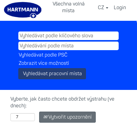
Všechna volná
CZ
Login
⠀
místa
Vyhledávat podle PSČ
Zobrazit více možností
Vyberte, jak často chcete obdržet výstrahu (ve
dnech):
Vytvořit upozornění