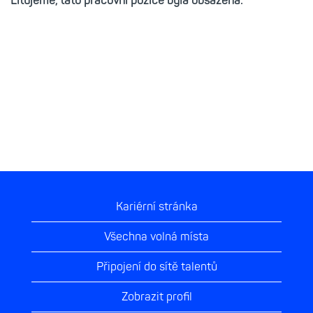
Litujeme, tato pracovní pozice byla obsazena.
Kariérní stránka
Všechna volná místa
Připojení do sítě talentů
Zobrazit profil