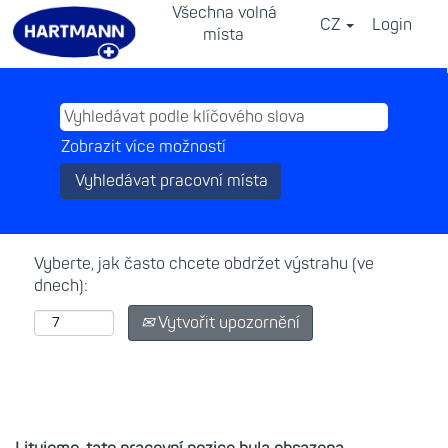
Všechna volná
CZ
Login
⠀
místa
Zobrazit více možností
Vyberte, jak často chcete obdržet výstrahu (ve
dnech):
Vytvořit upozornění