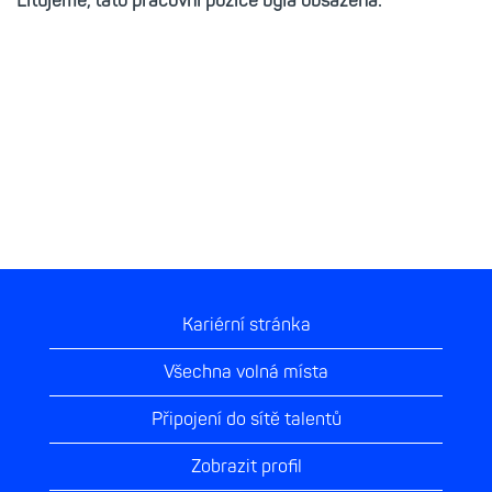
Litujeme, tato pracovní pozice byla obsazena.
Kariérní stránka
Všechna volná místa
Připojení do sítě talentů
Zobrazit profil