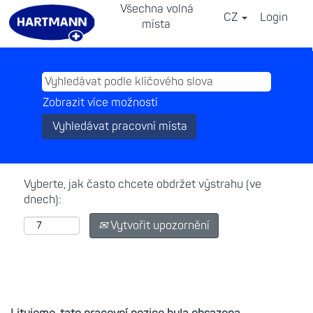
Všechna volná
CZ
Login
⠀
místa
Zobrazit více možností
Vyberte, jak často chcete obdržet výstrahu (ve
dnech):
Vytvořit upozornění