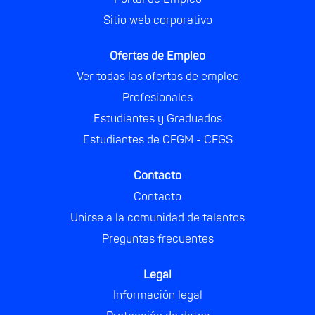
a
a
a
a
Sitio web corporativo
n
n
n
n
u
u
u
u
e
e
e
e
v
v
v
v
Ofertas de Empleo
a
a
a
a
Ver todas las ofertas de empleo
p
p
p
p
e
e
e
e
Profesionales
s
s
s
s
t
t
t
t
Estudiantes y Graduados
a
a
a
a
ñ
ñ
ñ
ñ
Estudiantes de CFGM - CFGS
a
a
a
a
.
.
.
.
Contacto
Contacto
Unirse a la comunidad de talentos
Preguntas frecuentes
Legal
Información legal