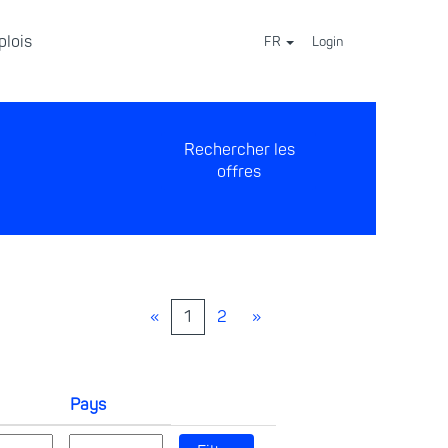
plois
FR
Login
⠀
«
1
2
»
Pays