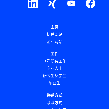
新
新
新
新
选
选
选
选
项
项
项
项
卡
卡
卡
卡
中
中
中
中
打
打
打
打
开
开
开
开
主页
。
。
。
。
招聘网站
企业网站
工作
查看所有工作
专业人士
研究生及学生
毕业生
联系方式
联系方式