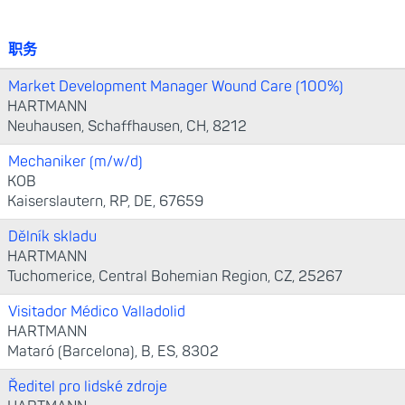
职务
Market Development Manager Wound Care (100%)
HARTMANN
Neuhausen, Schaffhausen, CH, 8212
Mechaniker (m/w/d)
KOB
Kaiserslautern, RP, DE, 67659
Dělník skladu
HARTMANN
Tuchomerice, Central Bohemian Region, CZ, 25267
Visitador Médico Valladolid
HARTMANN
Mataró (Barcelona), B, ES, 8302
Ředitel pro lidské zdroje