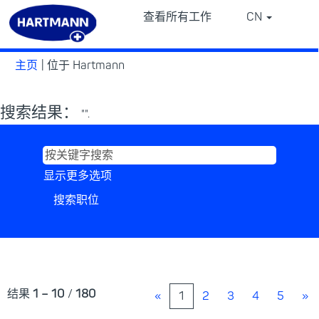
查看所有工作
CN
⠀
⠀
（当
主页
|
位于 Hartmann
前
页
搜索结果：
面）
"".
显示更多选项
结果
1 – 10
/
180
«
1
2
3
4
5
»