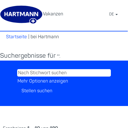
Vakanzen
DE
⠀
(aktuelle
Startseite
|
bei Hartmann
Seite)
Suchergebnisse für
"".
Mehr Optionen anzeigen