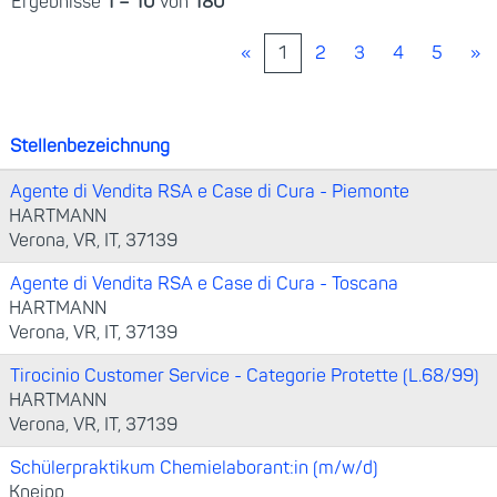
Ergebnisse
1 – 10
von
180
«
1
2
3
4
5
»
Stellenbezeichnung
Agente di Vendita RSA e Case di Cura - Piemonte
HARTMANN
Verona, VR, IT, 37139
Agente di Vendita RSA e Case di Cura - Toscana
HARTMANN
Verona, VR, IT, 37139
Tirocinio Customer Service - Categorie Protette (L.68/99)
HARTMANN
Verona, VR, IT, 37139
Schülerpraktikum Chemielaborant:in (m/w/d)
Kneipp