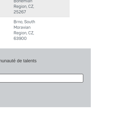
Bohemian
Region, CZ,
25267
Brno, South
Moravian
Region, CZ,
63900
munauté de talents