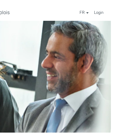
plois
FR
Login
⠀