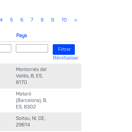
4
5
6
7
8
9
10
»
Pays
Réinitialiser
Montornés del
Vallés, B, ES,
8170
Mataró
(Barcelona), B,
ES, 8302
Soltau, NI, DE,
29614